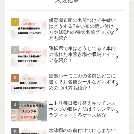
保育園布団の名前つけで手縫い
はどうする?白い布の縫い付け
方や100均の特大名前グッズな
ども紹介
運転席で傘はどうしてる？車内
の濡れた傘置き場や収納アイデ
アを紹介！
鍵盤ハーモニカの名前はどこに
書く？お名前シールなどおすす
めのつけ方も紹介！
ニトリ毎日取り替えキッチンス
ポンジの収納方法は？シンデレ
ラフィットするケース紹介
水泳帽の名前付けでにじまない