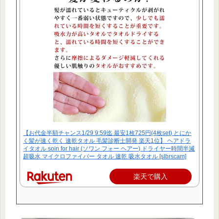
【お代金半額チャンス1/29 9:59迄 最安1枚725円(4枚set) とにか
く髪が速く乾く 速乾タオル 毛髪診断士開発 楽天1位】 ヘアドラ
イタオル soin for hair (ソワン フォー ヘアー) ドライヤー時間半減
超吸水 マイクロファイバー タオル 速乾 吸水タオル [slbrscam]
楽天で購入