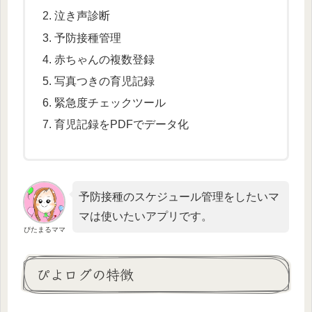
泣き声診断
予防接種管理
赤ちゃんの複数登録
写真つきの育児記録
緊急度チェックツール
育児記録をPDFでデータ化
予防接種のスケジュール管理をしたいマ
マは使いたいアプリです。
ぴたまるママ
ぴよログの特徴