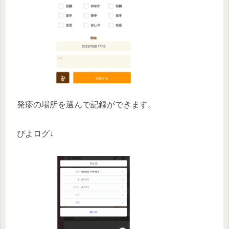
発疹の場所を選んで記録ができます。
ぴよログ↓