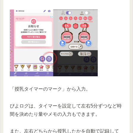
「授乳タイマーのマーク」から入力。
ぴよログは、タイマーを設定して左右5分ずつなど時
間を決めたり量やメモの入力もできます。
また、左右どちらから授乳したかを自動で記録して