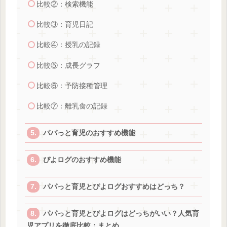
比較②：検索機能
比較③：育児日記
比較④：授乳の記録
比較⑤：成長グラフ
比較⑥：予防接種管理
比較⑦：離乳食の記録
パパっと育児のおすすめ機能
ぴよログのおすすめ機能
パパっと育児とぴよログおすすめはどっち？
パパっと育児とぴよログはどっちがいい？人気育
児アプリを徹底比較：まとめ