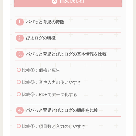
目次
パパっと育児の特徴
ぴよログの特徴
パパっと育児とぴよログの基本情報を比較
比較①：価格と広告
比較③：音声入力の使いやすさ
比較③：PDFでデータ化する
パパっと育児とぴよログの機能を比較
比較①：項目数と入力のしやすさ