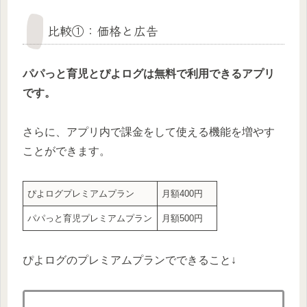
比較①：価格と広告
パパっと育児とぴよログは無料で利用できるアプリ
です。
さらに、アプリ内で課金をして使える機能を増やす
ことができます。
ぴよログプレミアムプラン
月額400円
パパっと育児プレミアムプラン
月額500円
ぴよログのプレミアムプランでできること↓