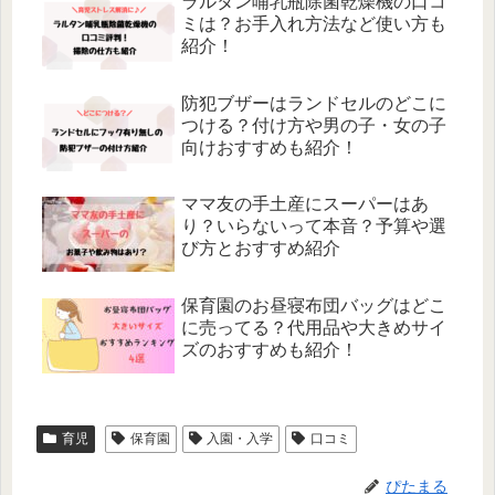
ラルタン哺乳瓶除菌乾燥機の口コ
ミは？お手入れ方法など使い方も
紹介！
防犯ブザーはランドセルのどこに
つける？付け方や男の子・女の子
向けおすすめも紹介！
ママ友の手土産にスーパーはあ
り？いらないって本音？予算や選
び方とおすすめ紹介
保育園のお昼寝布団バッグはどこ
に売ってる？代用品や大きめサイ
ズのおすすめも紹介！
育児
保育園
入園・入学
口コミ
ぴたまる