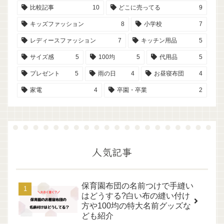
比較記事
10
どこに売ってる
9
キッズファッション
8
小学校
7
レディースファッション
7
キッチン用品
5
サイズ感
5
100均
5
代用品
5
プレゼント
5
雨の日
4
お昼寝布団
4
家電
4
卒園・卒業
2
人気記事
保育園布団の名前つけで手縫い
はどうする?白い布の縫い付け
方や100均の特大名前グッズな
ども紹介