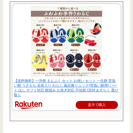
【送料無料】一升餅 まんぷく セット お祝い セット 一生餅 背負
い餅 うさもち 名前入り わらじ 風呂敷リュック(背負い餅用) ハー
ト ほし ギフト対応 餅踏み お急ぎ対応 宇佐餅 OEM あすらく 選び
取り
楽天で購入