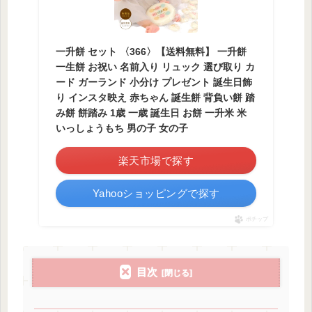
一升餅 セット 〈366〉【送料無料】 一升餅
一生餅 お祝い 名前入り リュック 選び取り カ
ード ガーランド 小分け プレゼント 誕生日飾
り インスタ映え 赤ちゃん 誕生餅 背負い餅 踏
み餅 餅踏み 1歳 一歳 誕生日 お餅 一升米 米
いっしょうもち 男の子 女の子
楽天市場で探す
Yahooショッピングで探す
ポチップ
目次