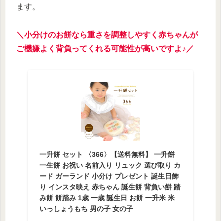
ます。
＼小分けのお餅なら重さを調整しやすく赤ちゃんが
ご機嫌よく背負ってくれる可能性が高いですよ♪／
一升餅 セット 〈366〉【送料無料】 一升餅
一生餅 お祝い 名前入り リュック 選び取り カ
ード ガーランド 小分け プレゼント 誕生日飾
り インスタ映え 赤ちゃん 誕生餅 背負い餅 踏
み餅 餅踏み 1歳 一歳 誕生日 お餅 一升米 米
いっしょうもち 男の子 女の子