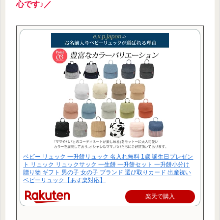
心です♪／
ベビー リュック 一升餅リュック 名入れ無料 1歳 誕生日プレゼン
ト リュック リュックサック 一生餅 一升餅セット 一升餅小分け
贈り物 ギフト 男の子 女の子 ブランド 選び取りカード 出産祝い
ベビーリュック【あす楽対応】
楽天で購入