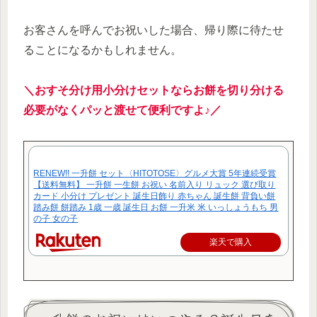
お客さんを呼んでお祝いした場合、帰り際に待たせ
ることになるかもしれません。
＼
おすそ分け用小分けセット
ならお餅を切り分ける
必要がなく
パッと渡せて便利ですよ♪／
RENEW!! 一升餅 セット〈HITOTOSE〉グルメ大賞 5年連続受賞
【送料無料】 一升餅 一生餅 お祝い 名前入り リュック 選び取り
カード 小分け プレゼント 誕生日飾り 赤ちゃん 誕生餅 背負い餅
踏み餅 餅踏み 1歳 一歳 誕生日 お餅 一升米 米 いっしょうもち 男
の子 女の子
楽天で購入