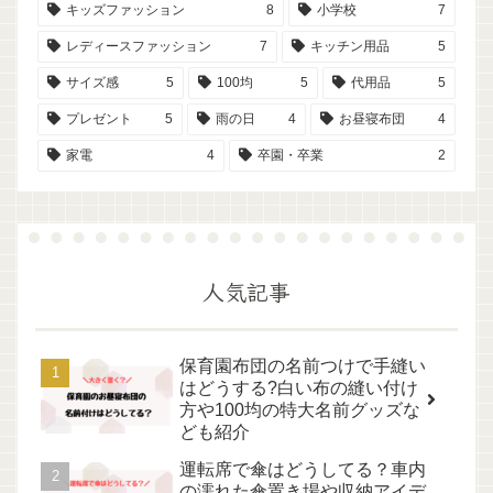
キッズファッション
8
小学校
7
レディースファッション
7
キッチン用品
5
サイズ感
5
100均
5
代用品
5
プレゼント
5
雨の日
4
お昼寝布団
4
家電
4
卒園・卒業
2
人気記事
保育園布団の名前つけで手縫い
はどうする?白い布の縫い付け
方や100均の特大名前グッズな
ども紹介
運転席で傘はどうしてる？車内
の濡れた傘置き場や収納アイデ