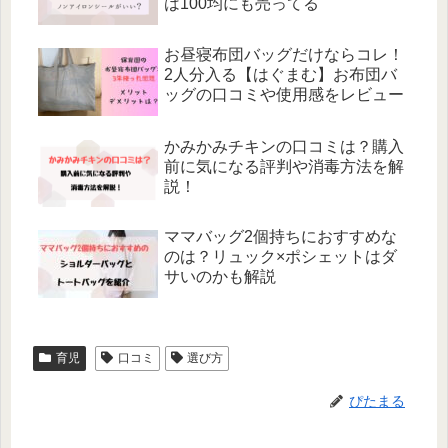
は100均にも売ってる
お昼寝布団バッグだけならコレ！
2人分入る【はぐまむ】お布団バ
ッグの口コミや使用感をレビュー
かみかみチキンの口コミは？購入
前に気になる評判や消毒方法を解
説！
ママバッグ2個持ちにおすすめな
のは？リュック×ポシェットはダ
サいのかも解説
育児
口コミ
選び方
ぴたまる